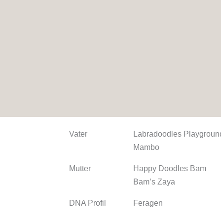
Geboren
12. August 2023
Fell
wavy fleece
Größe
großes Mini, 42 cm
Gewicht
11 kg
Farbe
apricot
Genloci
ee KBKB BB atat
Vater
Labradoodles Playgroun
Mambo
Mutter
Happy Doodles Bam
Bam’s Zaya
DNA Profil
Feragen