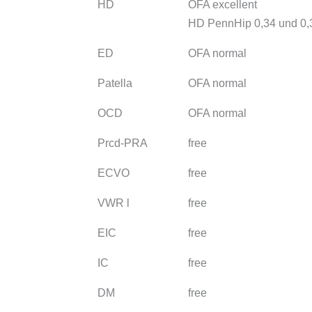
HD
OFA excellent
HD PennHip 0,34 und 0,
ED
OFA normal
Patella
OFA normal
OCD
OFA normal
Prcd-PRA
free
ECVO
free
VWR l
free
EIC
free
IC
free
DM
free